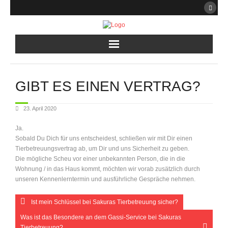
Startseite
GIBT ES EINEN VERTRAG?
Leistungen
23. April 2020
Miezen-Sprechstunde
Ja.
Sobald Du Dich für uns entscheidest, schließen wir mit Dir einen
Katzenblog
Tierbetreuungsvertrag ab, um Dir und uns Sicherheit zu geben.
Die mögliche Scheu vor einer unbekannten Person, die in die
Team
Wohnung / in das Haus kommt, möchten wir vorab zusätzlich durch
unseren Kennenlerntermin und ausführliche Gespräche nehmen.
FAQ
Ist mein Schlüssel bei Sakuras Tierbetreuung sicher?
Was ist das Besondere an dem Gassi-Service bei Sakuras
Aktuelles
Tierbetreuung?